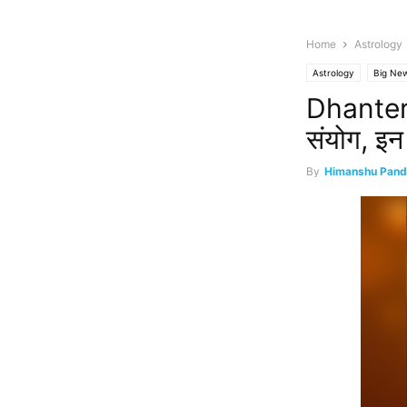
Home
Astrology
Astrology
Big Ne
Dhantera
संयोग, इन 
By
Himanshu Pand