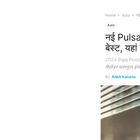
Home
Auto
नई
Auto
नई Pulsa
बेस्ट, यहा
2024 Bajaj Pulsar N
सिलेंडर पावरफुल इंज
By
Ankit Kasana
-