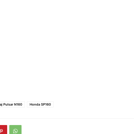
aj Pulsar N160
Honda SP160