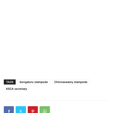
TAGS
bengaluru stampede
Chinnaswamy stampede
KSCA secretary