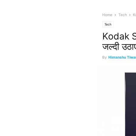
Home
Tech
Ko
Tech
Kodak Smar
जल्दी उठा
By
Himanshu Tiwar