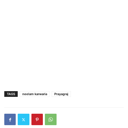
TAGS
neelam karwaria
Prayagraj