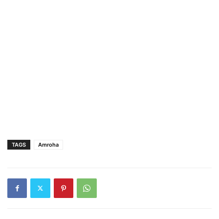
TAGS
Amroha