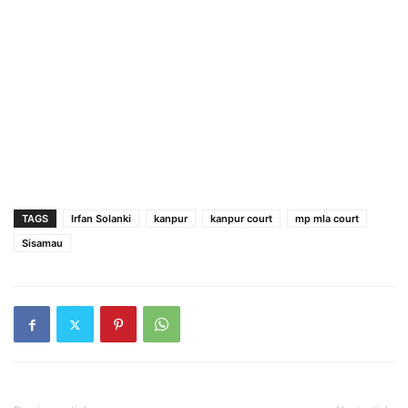
TAGS
Irfan Solanki
kanpur
kanpur court
mp mla court
Sisamau