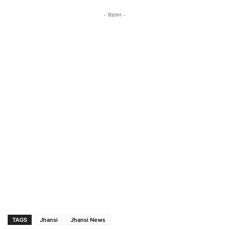
- विज्ञापन -
TAGS
Jhansi
Jhansi News