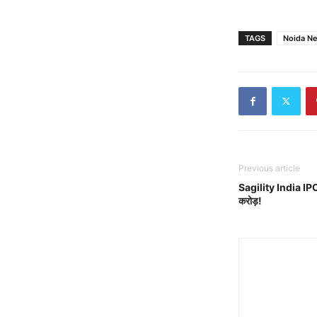
TAGS
Noida N
Previous article
Sagility India IPO
करोड़!