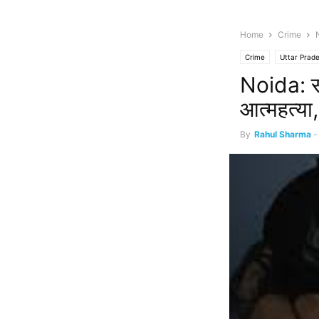
Home
Crime
N
Crime
Uttar Prad
Noida: सा
आत्महत्या,
By
Rahul Sharma
-