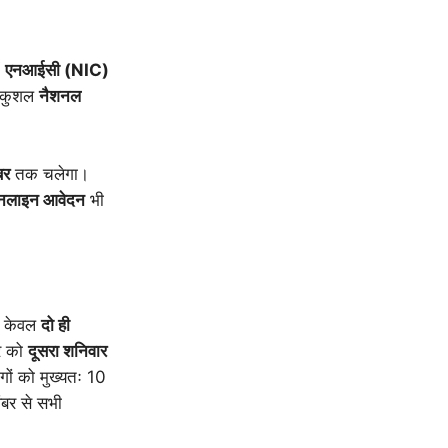
ं
एनआईसी (NIC)
र कुशल
नैशनल
बर
तक चलेगा।
लाइन आवेदन
भी
ो केवल
दो ही
बर को
दूसरा शनिवार
ों को मुख्यतः 10
ंबर से सभी