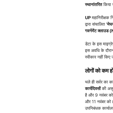
स्थानांतरित
किया ज
UP
महानिरीक्षक न
द्वारा संचालित
‘मेघ
गवर्नमेंट क्लाउड
डेटा के इस माइग
इस अवधि के दौरान, 
स्वीकार नहीं किए ज
लोगों को कम ह
भले ही सर्वर का
कार्यदिवसों
की असुव
है और 9 नवंबर क
और 11 नवंबर को ही
उपनिबंधक कार्याल