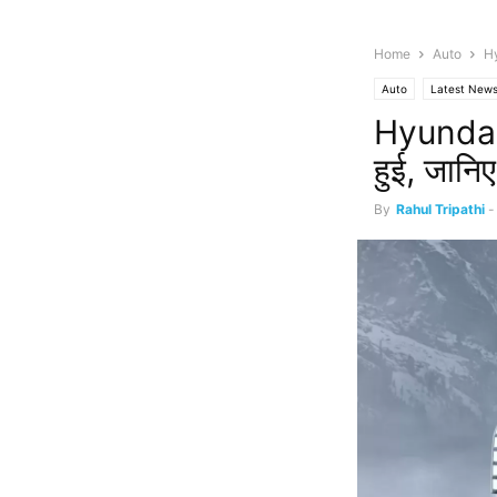
Home
Auto
Hy
Auto
Latest New
Hyundai 
हुई, जानि
By
Rahul Tripathi
-