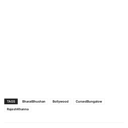
TAGS
BharatBhushan
Bollywood
CursedBungalow
RajeshKhanna