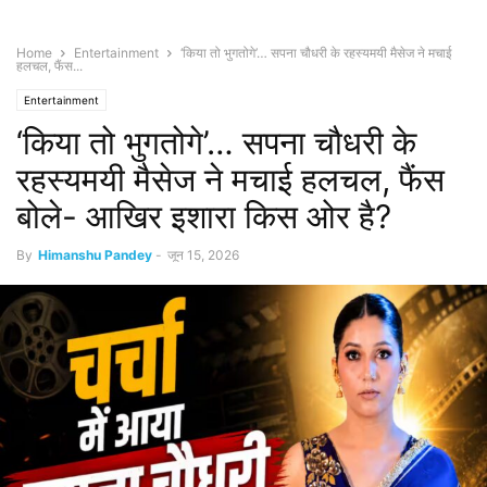
Home
Entertainment
‘किया तो भुगतोगे’… सपना चौधरी के रहस्यमयी मैसेज ने मचाई
हलचल, फैंस...
Entertainment
‘किया तो भुगतोगे’… सपना चौधरी के
रहस्यमयी मैसेज ने मचाई हलचल, फैंस
बोले- आखिर इशारा किस ओर है?
By
Himanshu Pandey
-
जून 15, 2026