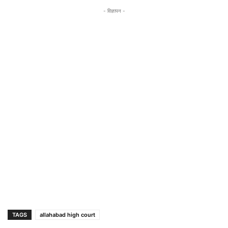
- विज्ञापन -
TAGS
allahabad high court