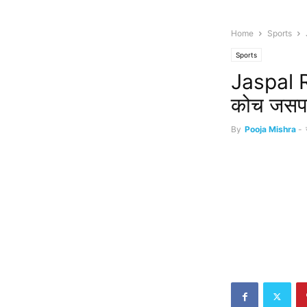
Home
Sports
Sports
Jaspal R
कोच जसपाल
By
Pooja Mishra
-