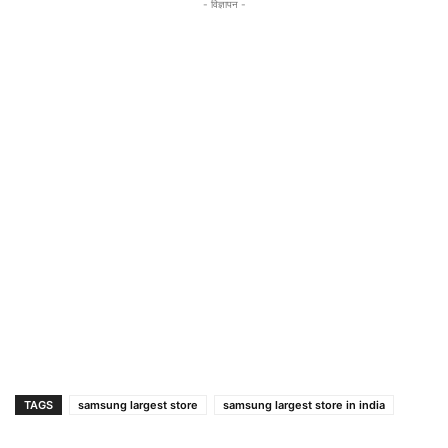
- विज्ञापन -
TAGS
samsung largest store
samsung largest store in india