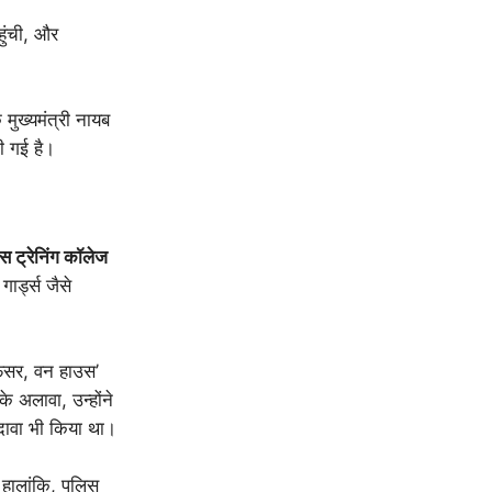
ुंची, और
ुख्यमंत्री नायब
ी गई है।
िस ट्रेनिंग कॉलेज
र्ड्स जैसे
फिसर, वन हाउस’
े अलावा, उन्होंने
दावा भी किया था।
हालांकि, पुलिस