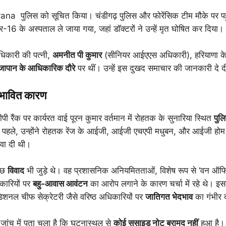
ryana पुलिस को सूचित किया। चंडीगढ़ पुलिस और फोरेंसिक टीम मौके पर पह
-16 के अस्पताल ले जाया गया, जहां डॉक्टरों ने उन्हें मृत घोषित कर दिया।
िकारी की पत्नी,
अमनीत पी कुमार
(सीनियर आईएएस अधिकारी), हरियाणा के म
जापान के आधिकारिक दौरे
पर थीं। उन्हें इस दुखद समाचार की जानकारी दे द
भावित कारण
ैंक पर कार्यरत वाई पूरन कुमार वर्तमान में रोहतक के सुनारिया स्थित
पुल
े पहले, उन्होंने रोहतक रेंज के आईजी, आईजी एचएपी मधुबन, और आईजी होम गा
सेवा दी थी।
कुछ
विवाद
भी जुड़े थे। वह प्रशासनिक अनियमितताओं, विशेष रूप से ‘वन ऑ
कारियों पर
बहु-आवास आवंटन
का आरोप लगाने के कारण चर्चा में रहे थे। इसक
डिशनल चीफ सेक्रेटरी जैसे वरिष्ठ अधिकारियों पर
जातिगत भेदभाव
का गंभीर 
ांच में पता चला है कि घटनास्थल से
कोई सुसाइड नोट बरामद नहीं
हुआ है। 