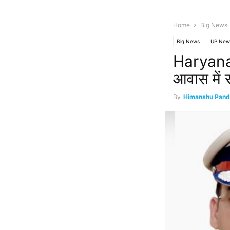
Home
Big News
Big News
UP New
Haryana क
आवास में स
By
Himanshu Pand