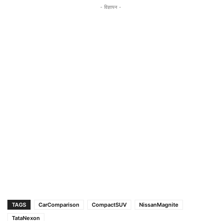
- विज्ञापन -
TAGS
CarComparison
CompactSUV
NissanMagnite
TataNexon