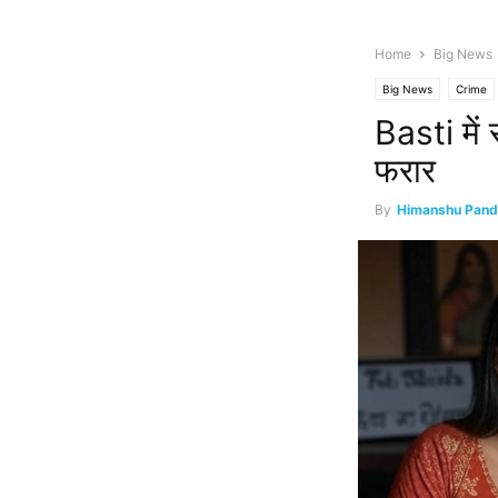
Home
Big News
Big News
Crime
Basti में
फरार
By
Himanshu Pand