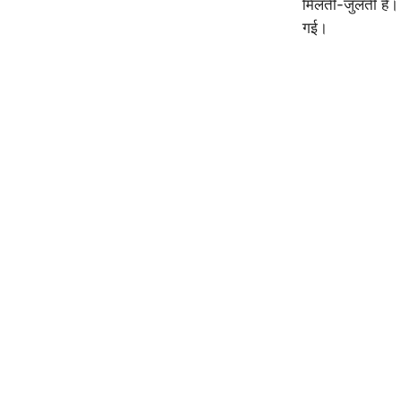
मिलती-जुलती है। य
गई।