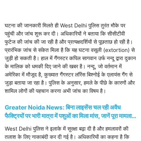
घटना की जानकारी मिलते ही West Delhi पुलिस तुरंत मौके पर
पहुंची और जांच शुरू कर दी। अधिकारियों ने बताया कि सीसीटीवी
फुटेज की जांच की जा रही है और प्रत्यक्षदर्शियों से पूछताछ हो रही है।
प्रारंभिक जांच से संकेत मिला है कि यह घटना वसूली (extortion) से
जुड़ी हो सकती है। हाल में गैंगस्टर कपिल सागवान उर्फ नन्दू द्वारा दुकान
के मालिक को धमकी दिए जाने की खबर है। नन्दू, जो वर्तमान में
अमेरिका में मौजूद है, कुख्यात गैंगस्टर लॉरेंस बिश्नोई के एलायंस गैंग से
जुड़ा बताया जा रहा है। पुलिस के अनुसार, हमले के पीछे के कारणों और
शामिल लोगों की पहचान करना अभी जांच का विषय है।
#WATCH
दिल्ली के मीरा बाग इलाके में राज मंदिर हाइपरमार्केट के
Greater Noida News: बिना लाइसेंस चल रही अवैध
बाहर अज्ञात संदिग्धों ने गोलीबारी की। अधिक जानकारी की प्रतीक्षा है:
फैक्ट्रियों पर भारी मात्रा में पशुओं का मिला मांस, जानें पूरा मामला…
दिल्ली पुलिस
pic.twitter.com/LoJX0yXk3n
West Delhi पुलिस ने इलाके में सुरक्षा बढ़ा दी है और हमलावरों की
— ANI_HindiNews (@AHindinews)
November 6, 2024
तलाश के लिए नाकाबंदी कर दी गई है। अधिकारियों का कहना है कि