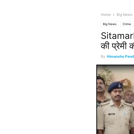
Home
Big News
Big News
Crime
Sitamarhi
की प्रेमी क
By
Himanshu Pand