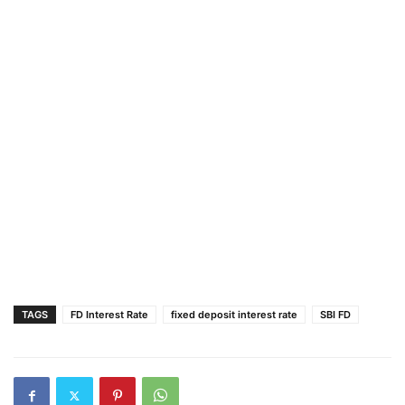
TAGS
FD Interest Rate
fixed deposit interest rate
SBI FD