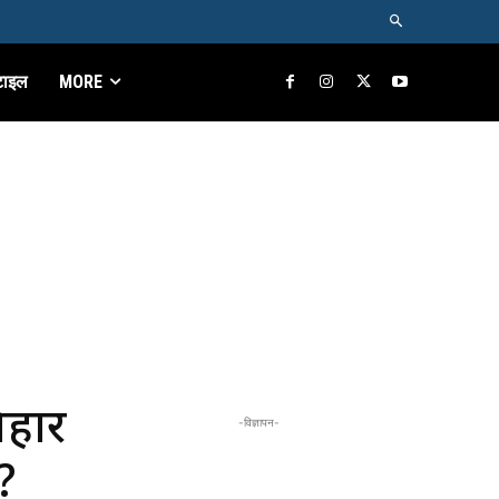
टाइल
MORE
िहार
-विज्ञापन-
?