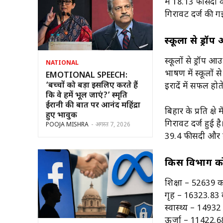
में 18.13 फीसदी 
गिरावट दर्ज की गई
स्कूलों से ड्रॉ
स्कूलों से ड्रॉप 
NATIONAL
भाषण में स्कूलों 
EMOTIONAL SPEECH:
‘बच्चों को बड़ा इसलिए करते हैं
इरादें में सफल होत
कि वे हमें भूल जाएं?’ स्मृति
ईरानी की बात पर आनंद महिंद्रा
बिहार के प्रति क्षे
हुए भावुक
गिरावट दर्ज हुई 
POOJA MISHRA
-
अगस्त 7, 2026
39.4 फीसदी और म
किस विभाग को
शिक्षा – 52639 
गृह – 16323.83
स्वास्थ्य – 1493
ऊर्जा – 11422.6