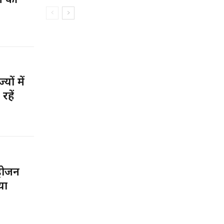
शन की
ं में
रहें
रोजन
या