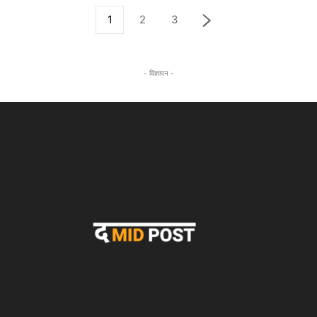
1
2
3
- विज्ञापन -