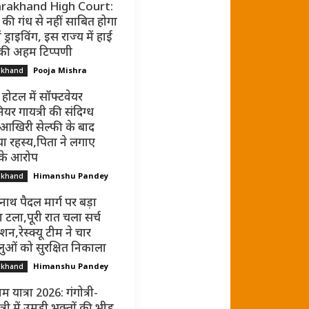
rakhand High Court:
की गंध से नहीं साबित होगा
ं ड्राइविंग, इस राज्य में हाई
 की अहम टिप्पणी
Pooja Mishra
akhand
 होटल में सॉफ्टवेयर
ियर गायत्री की संदिग्ध
 आखिरी सेल्फी के बाद
ा रहस्य,पिता ने लगाए
 के आरोप
Himanshu Pandey
akhand
नाथ पैदल मार्ग पर बड़ा
 टला,पूरी रात चला सर्च
न,रेस्क्यू टीम ने चार
धालुओं को सुरक्षित निकाला
Himanshu Pandey
akhand
म यात्रा 2026: गंगोत्री-
्री में उमड़ी भक्तों की भीड़,