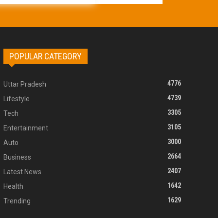
POPULAR CATEGORY
4776
Uttar Pradesh
4739
Lifestyle
3305
Tech
3105
Entertainment
3000
Auto
2664
Business
2407
Latest News
1642
Health
1629
Trending