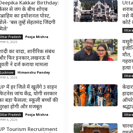
Deepika Kakkar Birthday:
Utta
कैंसर से जंग के बीच शोएब
शराब 
इब्राहिम का इमोशनल पोस्ट,
नशे मे
ोले- ‘बस तुम्हें सेहतमंद जिंदगी
कोर्ट
मिले’
Uttar
Pooja Mishra
-
Uttar Pradesh
मसूरी
गस्त 6, 2026
इंजीन
शादी का वादा, शारीरिक संबंध
मौत,
और फिर इनकार,लखनऊ में
गहराय
युवती ने दर्ज कराया मामला
हत्या
Himanshu Pandey
-
Lucknow
Uttar
गस्त 6, 2026
P में हर जिले में खुलेंगे 3 वाहन
केदार
फिटनेस जांच केंद्र, योगी सरकार
हादसा
का बड़ा फैसला; स्कूली बच्चों की
ऑपरेश
सुरक्षा होगी और मजबूत
श्रद्
Pooja Mishra
-
Uttar Pradesh
Uttar
गस्त 6, 2026
चारधा
UP Tourism Recruitment
यमुनोत