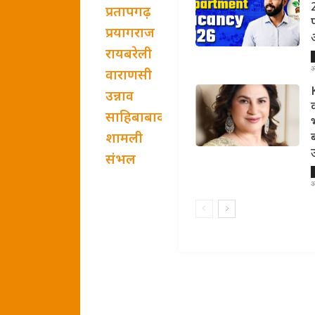
प्रतापगढ़
प्रयागराज
रायबरेली
अ
वाराणसी
उन्नाव
साहिबाबाद
शामली
संभल
अ