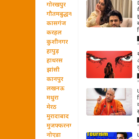
गोरखपुर
गौतमबुद्धनगर
कासगंज
ब
करहल
कुशीनगर
अ
हापुड़
हाथरस
झांसी
कानपुर
अ
लखनऊ
U
मथुरा
मेरठ
मुरादाबाद
मुजफ्फरनगर
अ
नोएडा