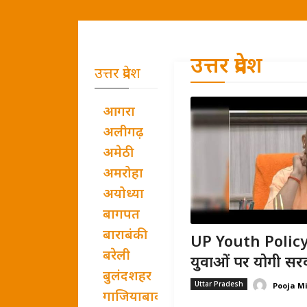
उत्तर प्रदेश
उत्तर प्रदेश
आगरा
अलीगढ़
अमेठी
अमरोहा
अयोध्या
बागपत
बाराबंकी
UP Youth Policy:
बरेली
युवाओं पर योगी सरक
बुलंदशहर
Uttar Pradesh
Pooja M
गाजियाबाद