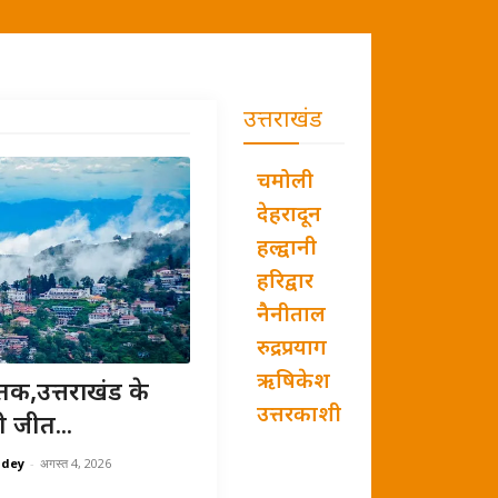
उत्तराखंड
चमोली
देहरादून
हल्द्वानी
हरिद्वार
नैनीताल
रुद्रप्रयाग
ऋषिकेश
तक,उत्तराखंड के
उत्तरकाशी
ी जीत...
ndey
-
अगस्त 4, 2026