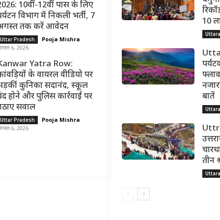
2026: 10वीं-12वीं पास के लिए
रिकॉर्
पर्यटन विभाग में निकली भर्ती, 7
10 ल
अगस्त तक करें आवेदन
Uttar
Pooja Mishra
-
Uttar Pradesh
गस्त 6, 2026
Utta
Kanwar Yatra Row:
पर्यट
कांवड़ियों के वायरल वीडियो पर
फ्लाव
भड़कीं कुनिका सदानंद, स्कूल
नजारा,
बंद होने और पुलिस कार्रवाई पर
बातें
उठाए सवाल
Uttar
Pooja Mishra
-
Uttar Pradesh
Utt
गस्त 6, 2026
उत्तर
चारधा
तीन श
Uttar