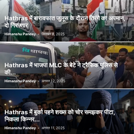
Hathras में बारावफात जुलूस के दौरान तिरंगे का अपमान,
दो गिरफ्तार
Himanshu Pandey
-
सितम्बर 8, 2025
Hathras में भाजपा MLC के बेटे ने ट्रैफिक पुलिस से
की...
Himanshu Pandey
-
अगस्त 12, 2025
Hathras में बुर्का पहने शख्स को चोर समझकर पीटा,
निकला किन्नर...
Himanshu Pandey
-
अगस्त 11, 2025