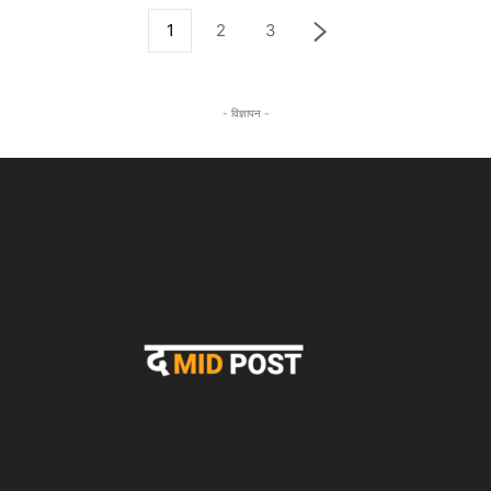
1
2
3
- विज्ञापन -