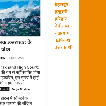
देहरादून
हल्द्वानी
हरिद्वार
नैनीताल
रुद्रप्रयाग
ऋषिकेश
तक,उत्तराखंड के
उत्तरकाशी
 जीत...
ndey
-
अगस्त 4, 2026
rakhand High Court:
की गंध से नहीं साबित होगा
ं ड्राइविंग, इस राज्य में हाई
 की अहम टिप्पणी
Pooja Mishra
akhand
 होटल में सॉफ्टवेयर
ियर गायत्री की संदिग्ध