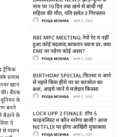
BARABANKI NEWS: झाड़-फूंक के
नाम पर 10 दिन तक खंभे से बांधी गई
महिला की मौत, पति समेत 3 गिरफ्तार
POOJA MISHRA
-
अगस्त 5, 2026
RBI MPC MEETING: रेपो रेट में नहीं
हुआ कोई बदलाव,बरकरार ब्याज दर, क्या
EMI पर पड़ेगा कोई असर?
POOJA MISHRA
-
अगस्त 5, 2026
 ट्रैफिक
BIRTHDAY SPECIAL:फिल्मों में आने
सके प्रयास
से पहले किस हीरो पर था काजोल का
ज अनवर खान
क्रश, आइये जाने ये मज़ेदार किस्सा
क की। बैठक
POOJA MISHRA
-
अगस्त 5, 2026
 यूनियन के
ारण बनने
LOCK UPP 2 FINALE: टॉप-5
 बैठाने के
फाइनलिस्ट में कौन मारेगा बाजी? आज
लिया ने
NETFLIX पर होगा आखिरी मुकाबला
ी से पालन
POOJA MISHRA
-
अगस्त 5, 2026