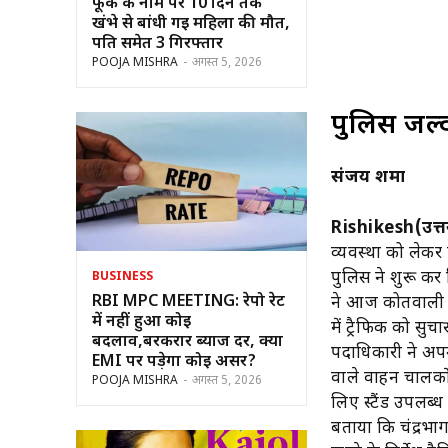
फूंक के नाम पर 10 दिन तक
खंभे से बांधी गई महिला की मौत,
पति समेत 3 गिरफ्तार
POOJA MISHRA
-
अगस्त 5, 2026
पुलिस जल्
संजय शर्मा
Rishikesh(उत्त
व्यवस्था को लेकर 
पुलिस ने शुरू कर 
BUSINESS
RBI MPC MEETING: रेपो रेट
ने आज कोतवाली मे
में नहीं हुआ कोई
में ट्रैफिक को सु
बदलाव,बरकरार ब्याज दर, क्या
पदाधिकारी ने अप
EMI पर पड़ेगा कोई असर?
वाले वाहन चालकों
POOJA MISHRA
-
अगस्त 5, 2026
लिए स्टैंड उपलब्ध
बताया कि चंद्रभा