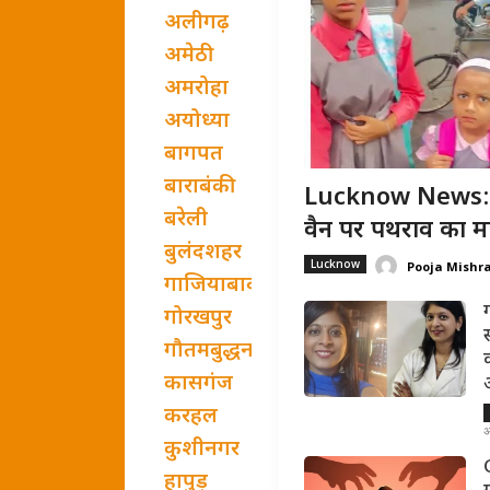
अलीगढ़
अमेठी
अमरोहा
अयोध्या
बागपत
बाराबंकी
Lucknow News: ल
बरेली
वैन पर पथराव का मा
बुलंदशहर
Lucknow
Pooja Mishr
गाजियाबाद
गोरखपुर
गौतमबुद्धनगर
कासगंज
करहल
अ
कुशीनगर
हापुड़