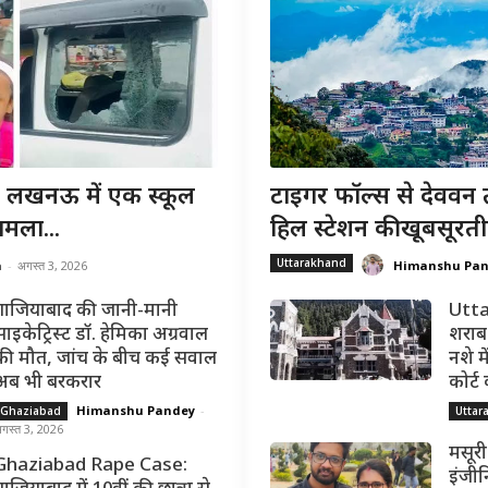
खनऊ में एक स्कूल
टाइगर फॉल्स से देववन 
मला...
हिल स्टेशन की खूबसूरती
Uttarakhand
a
-
अगस्त 3, 2026
Himanshu Pa
गाजियाबाद की जानी-मानी
Utta
साइकेट्रिस्ट डॉ. हेमिका अग्रवाल
शराब 
की मौत, जांच के बीच कई सवाल
नशे मे
अब भी बरकरार
कोर्ट
Himanshu Pandey
-
Ghaziabad
Uttar
गस्त 3, 2026
मसूरी
Ghaziabad Rape Case:
इंजीन