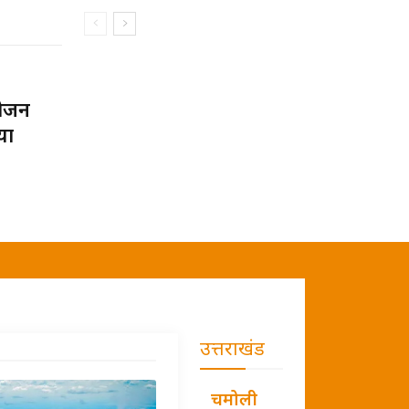
ोजन
या
उत्तराखंड
चमोली