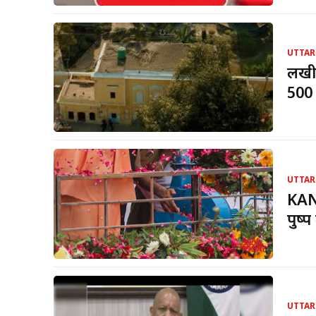
UTTAR
लखीम
500 
UTTAR
KANW
पुष्
UTTAR