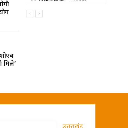
योगी
योग
 शोएब
ी मिले’
उत्तराखंड