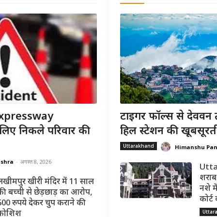
xpressway
टाइगर फॉल्स से देववन 
 लिए निकले परिवार की
हिल स्टेशन की खूबसूरत
Uttarakhand
Himanshu Pa
ishra
-
अगस्त 8, 2026
Utta
शराब 
लखीमपुर खीरी मंदिर में 11 साल
नशे मे
की बच्ची से छेड़छाड़ का आरोप,
कोर्ट
500 रुपये देकर चुप कराने की
Uttar
कोशिश