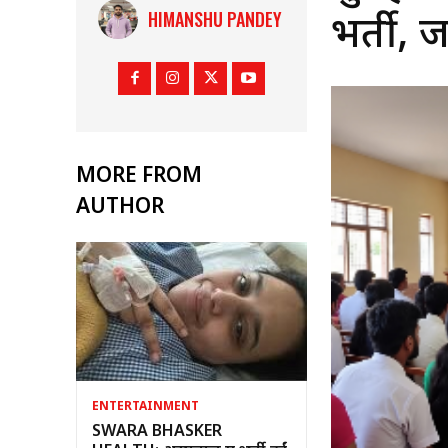
HIMANSHU PANDEY
भर्ती, ज
MORE FROM
AUTHOR
ENTERTAINMENT
SWARA BHASKER