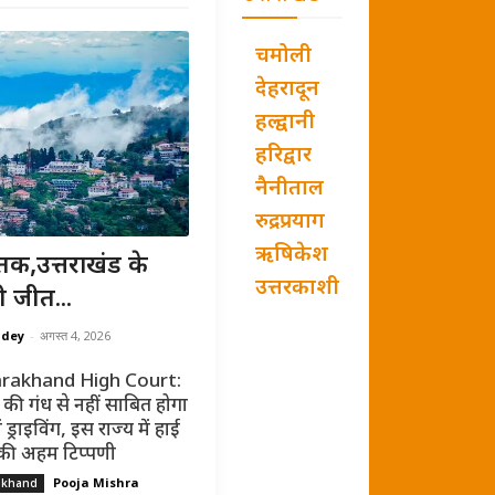
चमोली
देहरादून
हल्द्वानी
हरिद्वार
नैनीताल
रुद्रप्रयाग
ऋषिकेश
तक,उत्तराखंड के
उत्तरकाशी
ी जीत...
ndey
-
अगस्त 4, 2026
rakhand High Court:
की गंध से नहीं साबित होगा
ं ड्राइविंग, इस राज्य में हाई
 की अहम टिप्पणी
Pooja Mishra
akhand