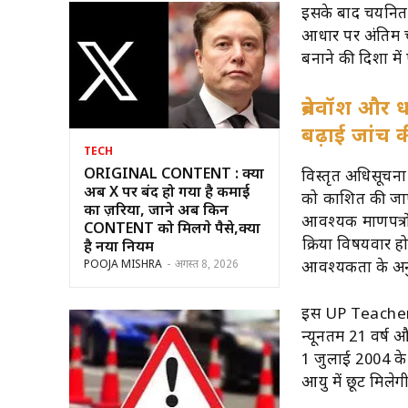
इसके बाद चयनित अभ्
आधार पर अंतिम च
बनाने की दिशा मे
ब्रेनवॉश और 
बढ़ाई जांच क
TECH
ORIGINAL CONTENT : क्या
विस्तृत अधिसूच
अब X पर बंद हो गया है कमाई
को प्रकाशित की जाए
का ज़रिया, जाने अब किन
आवश्यक प्रमाणपत्रो
CONTENT को मिलेंगे पैसे,क्या
प्रक्रिया विषयवा
है नया नियम
POOJA MISHRA
-
अगस्त 8, 2026
आवश्यकता के अनु
इस UP Teacher भ
न्यूनतम 21 वर्ष
1 जुलाई 2004 के ब
आयु में छूट मिलेग