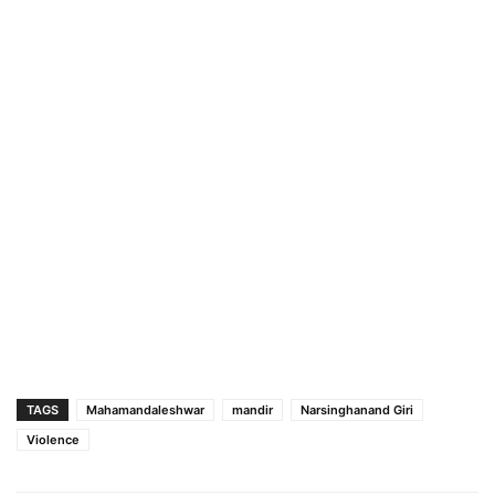
TAGS
Mahamandaleshwar
mandir
Narsinghanand Giri
Violence