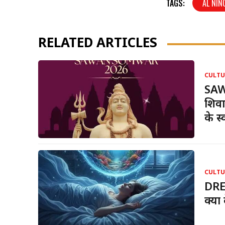
TAGS:
AL NIN
RELATED ARTICLES
CULTU
SAW
शिवा
के स्
CULTU
DRE
क्या 