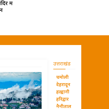
र में
ान
उत्तराखंड
चमोली
देहरादून
हल्द्वानी
हरिद्वार
नैनीताल