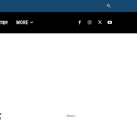
टाइल
MORE
े
-विज्ञापन-