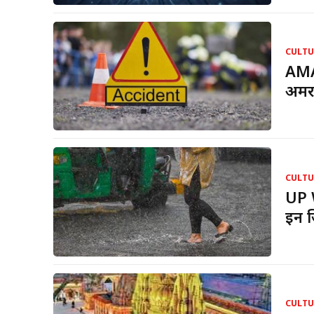
CULTU
AMA
अमरन
CULTU
UP W
इन ज़
CULTU