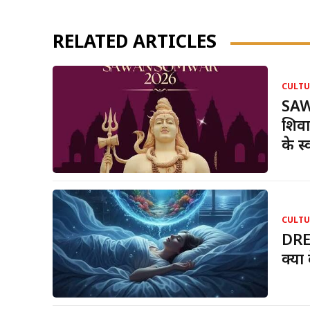
RELATED ARTICLES
CULTU
SAW
शिवा
के स्
CULTU
DRE
क्या 