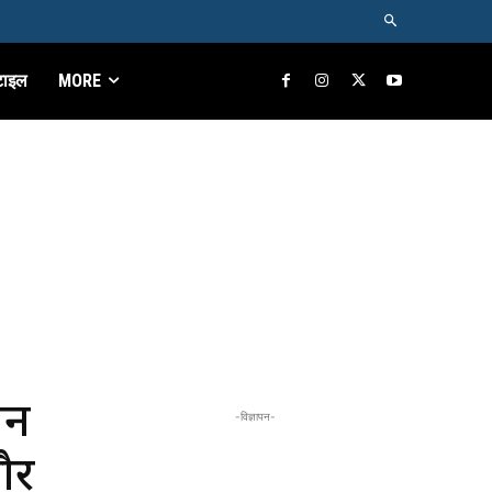
टाइल
MORE
बन
-विज्ञापन-
और