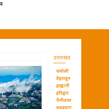
ान
उत्तराखंड
चमोली
देहरादून
हल्द्वानी
हरिद्वार
नैनीताल
रुद्रप्रयाग