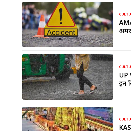
CULTU
AMA
अमरन
CULTU
UP W
इन ज़
CULTU
KAS