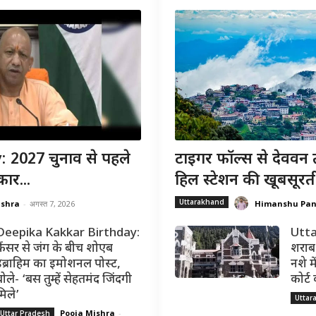
 2027 चुनाव से पहले
टाइगर फॉल्स से देववन 
ार...
हिल स्टेशन की खूबसूरत
Uttarakhand
ishra
-
अगस्त 7, 2026
Himanshu Pa
Deepika Kakkar Birthday:
Utta
कैंसर से जंग के बीच शोएब
शराब 
इब्राहिम का इमोशनल पोस्ट,
नशे मे
ोले- ‘बस तुम्हें सेहतमंद जिंदगी
कोर्ट
मिले’
Uttar
Pooja Mishra
-
Uttar Pradesh