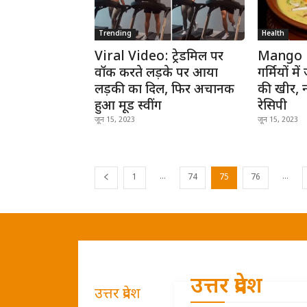
Trending
Health
Viral Video: ट्रेडमिल पर
Mango 
वॉक करते लड़के पर आया
गर्मियों मे
लड़की का दिल, फिर अचानक
की खीर, 
हुआ मूड स्वींग
रेसिपी
जून 15, 2023
जून 15, 2023
...
...
1
74
75
76
उत्तर प्रदेश
उत्तर प्रदेश