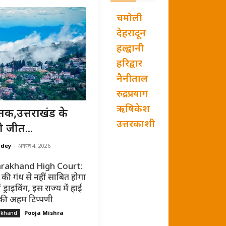
चमोली
देहरादून
हल्द्वानी
हरिद्वार
नैनीताल
रुद्रप्रयाग
ऋषिकेश
तक,उत्तराखंड के
उत्तरकाशी
ी जीत...
ndey
-
अगस्त 4, 2026
rakhand High Court:
की गंध से नहीं साबित होगा
ं ड्राइविंग, इस राज्य में हाई
 की अहम टिप्पणी
Pooja Mishra
akhand