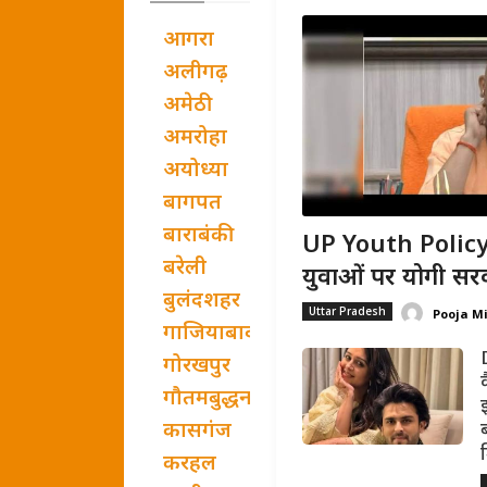
आगरा
अलीगढ़
अमेठी
अमरोहा
अयोध्या
बागपत
बाराबंकी
UP Youth Policy:
बरेली
युवाओं पर योगी सरक
बुलंदशहर
Uttar Pradesh
Pooja M
गाजियाबाद
गोरखपुर
गौतमबुद्धनगर
कासगंज
ब
करहल