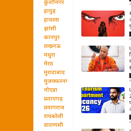
कुशीनगर
अ
हापुड़
हाथरस
झांसी
कानपुर
अ
लखनऊ
U
मथुरा
मेरठ
मुरादाबाद
मुजफ्फरनगर
अ
नोएडा
प्रतापगढ़
प्रयागराज
रायबरेली
अ
वाराणसी