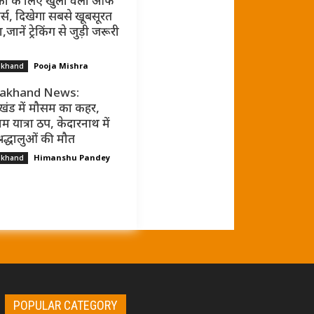
कों के लिए खुली वैली ऑफ
र्स, दिखेगा सबसे खूबसूरत
जानें ट्रेकिंग से जुड़ी जरूरी
Pooja Mishra
akhand
rakhand News:
ाखंड में मौसम का कहर,
म यात्रा ठप, केदारनाथ में
्रद्धालुओं की मौत
Himanshu Pandey
akhand
POPULAR CATEGORY