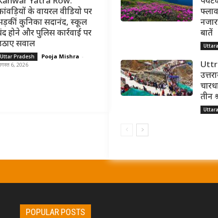
Kanwar Yatra Row:
पर्यट
कांवड़ियों के वायरल वीडियो पर
फ्लाव
भड़कीं कुनिका सदानंद, स्कूल
नजारा,
बंद होने और पुलिस कार्रवाई पर
बातें
उठाए सवाल
Uttar
Pooja Mishra
-
Uttar Pradesh
Utt
गस्त 6, 2026
उत्तर
चारधा
तीन श
Uttar
POPULAR POSTS