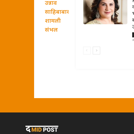
उन्नाव
साहिबाबाद
शामली
संभल
अ