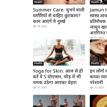
Health
Health
Summer Care: चुभने वाली
Jamun H
घमौरियों से चाहिए छुटकारा?
स्वस्थ त्व
काम आएंगे ये नुस्खे
प्रतिरोधक
जामुन खा
जून 16, 2023
अनगिनत फा
जून 15, 2023
Health
Health
Yoga for Skin: आज से ही
इन लोगों 
करें ये 5 योगासन, भीड़ में भी
कच्चा प्य
चमक उठेगा आपका चेहरा
परेशानी
जून 15, 2023
जून 15, 2023