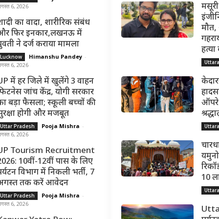
मसूरी
गस्त 6, 2026
इंजीन
शादी का वादा, शारीरिक संबंध
मौत,
और फिर इनकार,लखनऊ में
गहराय
युवती ने दर्ज कराया मामला
हत्या
Himanshu Pandey
-
Lucknow
Uttar
गस्त 6, 2026
P में हर जिले में खुलेंगे 3 वाहन
केदार
फिटनेस जांच केंद्र, योगी सरकार
हादसा
का बड़ा फैसला; स्कूली बच्चों की
ऑपरेश
सुरक्षा होगी और मजबूत
श्रद्
Pooja Mishra
-
Uttar Pradesh
Uttar
गस्त 6, 2026
चारधा
UP Tourism Recruitment
यमुनोत
2026: 10वीं-12वीं पास के लिए
रिकॉर्
पर्यटन विभाग में निकली भर्ती, 7
10 ल
अगस्त तक करें आवेदन
Uttar
Pooja Mishra
-
Uttar Pradesh
गस्त 6, 2026
Utta