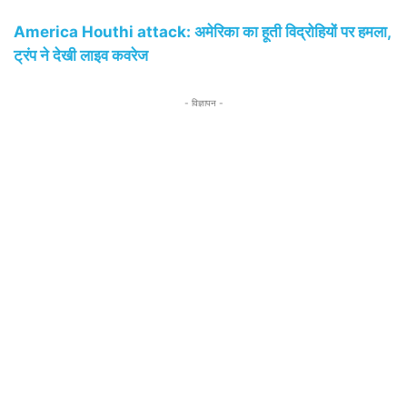
Vishwa Hindu Parishad and Bajrang Dal have demanded the
America Houthi attack: अमेरिका का हूती विद्रोहियों पर हमला,
state government that Aurangzeb’s Tomb should be removed.
pic.twitter.com/eWBHpI7HiW
ट्रंप ने देखी लाइव कवरेज
— ANI (@ANI)
March 17, 2025
- विज्ञापन -