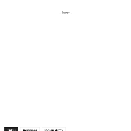
- विज्ञापन -
TAGS
Agniveer
Indian Army