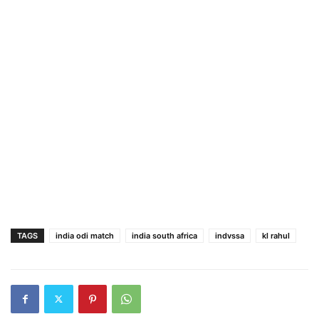
TAGS
india odi match
india south africa
indvssa
kl rahul