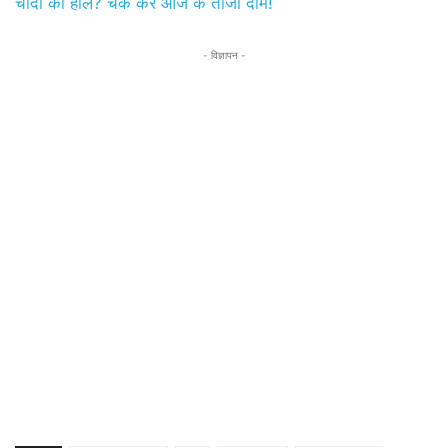
चांदी का हाल? चेक करें आज के ताजा दाम!
- विज्ञापन -