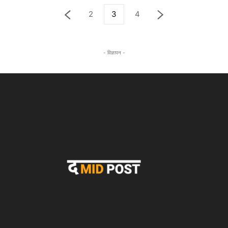
2
3
4
- विज्ञापन -