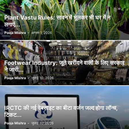
Plant Vastu Rules: सावन में भूलकर भी घर में न
लगाएं...
Pooja Mishra
-
अगस्त 1, 2026
Footwear Industry: जूते खरीदने वालों के लिए सरकार
ने जारी...
Pooja Mishra
-
जुलाई 10, 2026
IRCTC की नई वेबसाइट का बीटा वर्जन जल्द होगा लॉन्च,
टिकट...
Pooja Mishra
-
जुलाई 10, 2026