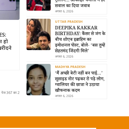
ट्रोलिंग… आकांक्षा चमोला ने हर
सवाल का दिया जवाब
अगस्त 6, 2026
UTTAR PRADESH
DEEPIKA KAKKAR
BIRTHDAY: कैंसर से जंग के
S:
बीच शोएब इब्राहिम का
म हो
इमोशनल पोस्ट, बोले- ‘बस तुम्हें
खरीदने
सेहतमंद जिंदगी मिले’
अगस्त 6, 2026
MADHYA PRADESH
‘मैं अच्छी बेटी नहीं बन पाई…’
सुसाइड नोट पढ़कर रो पड़े लोग,
ग्वालियर की छात्रा ने उठाया
खौफनाक कदम
पेज 367 का 2
अगस्त 6, 2026