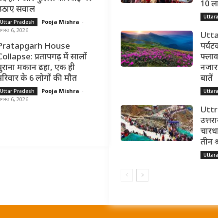
10 ल
उठाए सवाल
Uttar
Pooja Mishra
-
Uttar Pradesh
गस्त 6, 2026
Utta
Pratapgarh House
पर्यट
Collapse: प्रतापगढ़ में सालों
फ्लाव
पुराना मकान ढहा, एक ही
नजारा,
परिवार के 6 लोगों की मौत
बातें
Pooja Mishra
-
Uttar Pradesh
Uttar
गस्त 6, 2026
Utt
उत्तर
चारधा
तीन श
Uttar