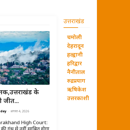
उत्तराखंड
चमोली
देहरादून
हल्द्वानी
हरिद्वार
नैनीताल
रुद्रप्रयाग
ऋषिकेश
तक,उत्तराखंड के
उत्तरकाशी
ी जीत...
ndey
-
अगस्त 4, 2026
rakhand High Court:
की गंध से नहीं साबित होगा