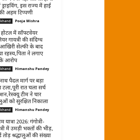
ं ड्राइविंग, इस राज्य में हाई
 की अहम टिप्पणी
Pooja Mishra
akhand
 होटल में सॉफ्टवेयर
ियर गायत्री की संदिग्ध
 आखिरी सेल्फी के बाद
ा रहस्य,पिता ने लगाए
 के आरोप
Himanshu Pandey
akhand
नाथ पैदल मार्ग पर बड़ा
 टला,पूरी रात चला सर्च
न,रेस्क्यू टीम ने चार
धालुओं को सुरक्षित निकाला
Himanshu Pandey
akhand
म यात्रा 2026: गंगोत्री-
्री में उमड़ी भक्तों की भीड़,
ड तोड़ श्रद्धालुओं की संख्या