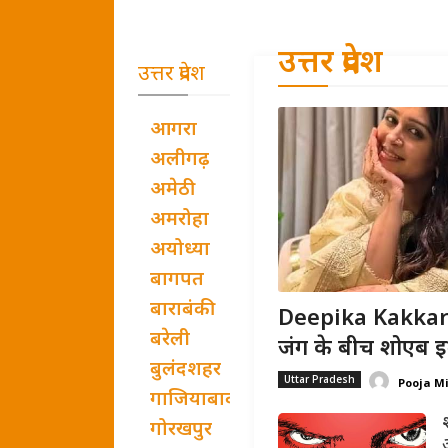
उत्तर प्रदेश
उत्तर प्रदेश
आगरा
अलीगढ़
अमेठी
अमरोहा
अयोध्या
बागपत
बाराबंकी
Deepika Kakkar B
बरेली
जंग के बीच शोएब इब्
बुलंदशहर
Uttar Pradesh
Pooja M
गाजियाबाद
गोरखपुर