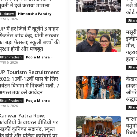
युवती ने दर्ज कराया मामला
नशे मे
कोर्ट
Himanshu Pandey
-
Lucknow
गस्त 6, 2026
Uttar
P में हर जिले में खुलेंगे 3 वाहन
मसूरी
फिटनेस जांच केंद्र, योगी सरकार
इंजीन
का बड़ा फैसला; स्कूली बच्चों की
मौत,
सुरक्षा होगी और मजबूत
गहराय
Pooja Mishra
-
Uttar Pradesh
हत्या
गस्त 6, 2026
Uttar
UP Tourism Recruitment
2026: 10वीं-12वीं पास के लिए
केदार
पर्यटन विभाग में निकली भर्ती, 7
हादसा
अगस्त तक करें आवेदन
ऑपरेश
श्रद्
Pooja Mishra
-
Uttar Pradesh
गस्त 6, 2026
Uttar
Kanwar Yatra Row:
चारधा
कांवड़ियों के वायरल वीडियो पर
यमुनोत
भड़कीं कुनिका सदानंद, स्कूल
रिकॉर्
बंद होने और पुलिस कार्रवाई पर