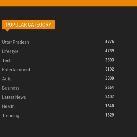
POPULAR CATEGORY
4775
Uttar Pradesh
4739
Lifestyle
3303
Tech
3102
Entertainment
3000
Auto
2664
Business
2407
Latest News
1640
Health
1629
Trending