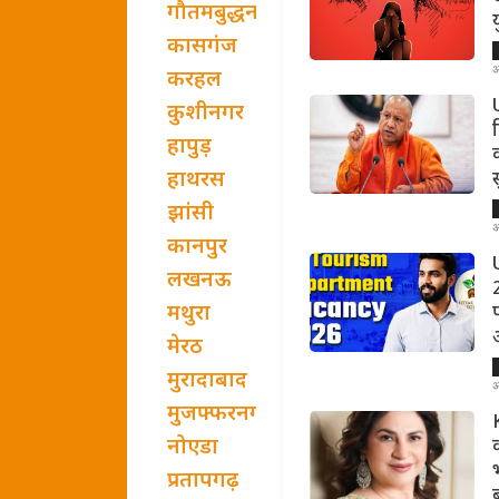
गौतमबुद्धनगर
कासगंज
अ
करहल
U
कुशीनगर
हापुड़
हाथरस
झांसी
अ
कानपुर
लखनऊ
मथुरा
मेरठ
मुरादाबाद
अ
मुजफ्फरनगर
नोएडा
प्रतापगढ़