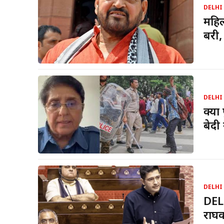
DELHI
महिल
बरी,
DELHI
क्या
बेदी
DELHI
DELH
राघव 