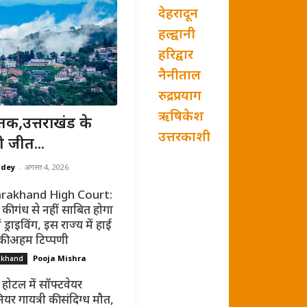
देहरादून
हल्द्वानी
हरिद्वार
नैनीताल
रुद्रप्रयाग
ऋषिकेश
तक,उत्तराखंड के
उत्तरकाशी
ी जीत...
ndey
-
अगस्त 4, 2026
rakhand High Court:
की गंध से नहीं साबित होगा
ं ड्राइविंग, इस राज्य में हाई
 की अहम टिप्पणी
Pooja Mishra
akhand
 होटल में सॉफ्टवेयर
ियर गायत्री की संदिग्ध मौत,