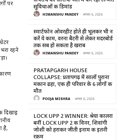
अपराध का आरोपी जेल में कर रहा लग्जरी
्गों पर
सुविधाओं की डिमांड
HIMANSHU PANDEY
-
अगस्त 6, 2026
स्मार्टफोन ओवरहीट होते ही भूलकर भी न
करें ये काम, वरना बैटरी से लेकर मदरबोर्ड
्रेटर
तक सब हो सकता है खराब
 भरा रहने
HIMANSHU PANDEY
-
अगस्त 6, 2026
ड़ा।
PRATAPGARH HOUSE
े कारण
COLLAPSE: प्रतापगढ़ में सालों पुराना
मकान ढहा, एक ही परिवार के 6 लोगों की
मौत
POOJA MISHRA
-
अगस्त 6, 2026
साफ दिखाई
LOCK UPP 2 WINNER: श्रेया कालरा
थानीय
बनीं LOCK UPP 2 की विनर, शिवांगी
 है,
जोशी को हराकर जीती इनाम की इतनी
रक़म