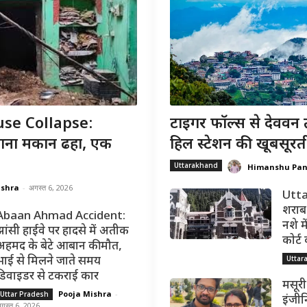
se Collapse:
टाइगर फॉल्स से देववन 
 पुराना मकान ढहा, एक
हिल स्टेशन की खूबसूरत
Uttarakhand
Himanshu Pa
ishra
-
अगस्त 6, 2026
Utta
शराब 
Abaan Ahmad Accident:
नशे मे
झांसी हाईवे पर हादसे में अतीक
कोर्ट
अहमद के बेटे आबान की मौत,
Uttar
भाई से मिलने जाते समय
डिवाइडर से टकराई कार
मसूरी
Pooja Mishra
-
Uttar Pradesh
इंजीन
गस्त 6, 2026