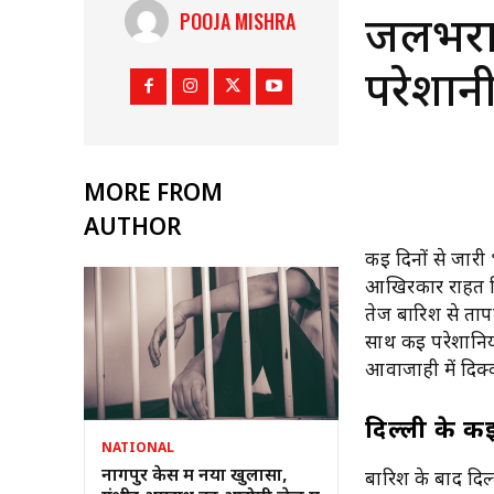
POOJA MISHRA
जलभराव
परेशान
MORE FROM
AUTHOR
कई दिनों से जार
आखिरकार राहत मिल
तेज बारिश से ताप
साथ कई परेशानिय
आवाजाही में दिक्
दिल्ली के कई
NATIONAL
नागपुर केस में नया खुलासा,
बारिश के बाद दिल