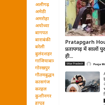
अलीगढ़
अमेठी
अमरोहा
अयोध्या
बागपत
बाराबंकी
Pratapgarh Hou
बरेली
प्रतापगढ़ में सालों
बुलंदशहर
ही...
गाजियाबाद
Uttar Pradesh
Pooja M
गोरखपुर
गौतमबुद्धनगर
कासगंज
करहल
कुशीनगर
हापुड़
अ