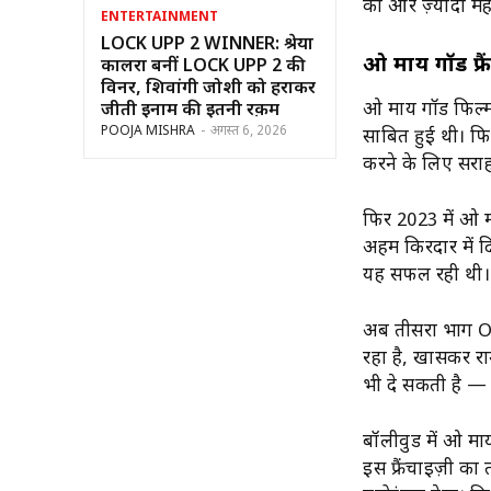
को और ज़्यादा महत्व
ENTERTAINMENT
LOCK UPP 2 WINNER: श्रेया
ओ माय गॉड फ्र
कालरा बनीं LOCK UPP 2 की
विनर, शिवांगी जोशी को हराकर
ओ माय गॉड फिल्म
जीती इनाम की इतनी रक़म
POOJA MISHRA
-
अगस्त 6, 2026
साबित हुई थी। फिल
करने के लिए सरा
फिर 2023 में ओ म
अहम किरदार में द
यह सफल रही थी।
अब तीसरा भाग OM
रहा है, खासकर रा
भी दे सकती है — उस
बॉलीवुड में ओ मा
इस फ्रैंचाइज़ी का