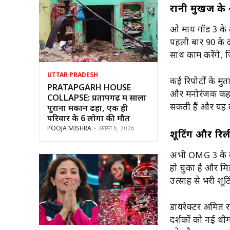
रानी मुखर्जी क
ओ माय गॉड 3 के त
पहली बार 90 के दश
साथ काम करेंगे, जि
UTTAR PRADESH
कई रिपोर्टों के म
PRATAPGARH HOUSE
और मनोरंजक कहान
COLLAPSE: प्रतापगढ़ में सालों
सकती हैं और यह दो
पुराना मकान ढहा, एक ही
परिवार के 6 लोगों की मौत
POOJA MISHRA
-
अगस्त 6, 2026
शूटिंग और रि
अभी OMG 3 के बार
हो चुका है और म
उत्साह से भरी शूट
डायरेक्टर अमित रा
दर्शकों को नई थी