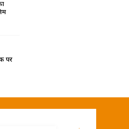
का
तिम
ाक पर