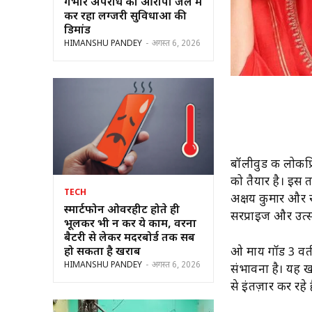
गंभीर अपराध का आरोपी जेल में
कर रहा लग्जरी सुविधाओं की
डिमांड
HIMANSHU PANDEY
-
अगस्त 6, 2026
बॉलीवुड की लोकप्
को तैयार है। इस 
TECH
अक्षय कुमार और र
स्मार्टफोन ओवरहीट होते ही
सरप्राइज और उत्
भूलकर भी न करें ये काम, वरना
बैटरी से लेकर मदरबोर्ड तक सब
हो सकता है खराब
ओ माय गॉड 3 वर्तमा
HIMANSHU PANDEY
-
अगस्त 6, 2026
संभावना है। यह खब
से इंतज़ार कर रहे ह