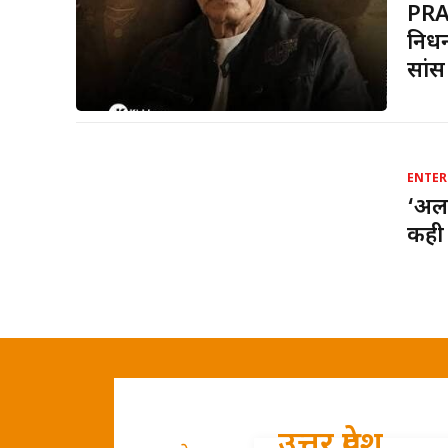
PRA
निधन
सांस
ENTER
‘अला
कही 
उत्तर प्रदेश