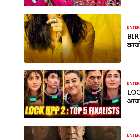
ENTER
BIRT
काजो
ENTER
LOCK
आज 
ENTER