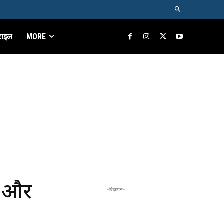
टाइल
MORE
र और
-विज्ञापन-