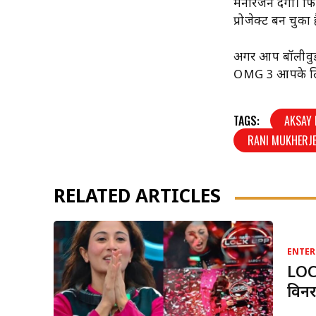
मनोरंजन देगा। फिल्
प्रोजेक्ट बन चुका 
अगर आप बॉलीवुड क
OMG 3 आपके लिए 
TAGS:
AKSAY
RANI MUKHERJE
RELATED ARTICLES
ENTER
LOC
विनर