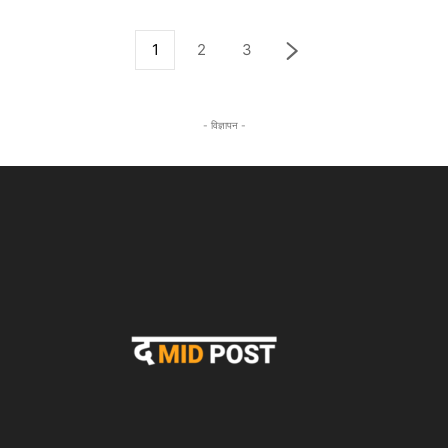
1
2
3
- विज्ञापन -