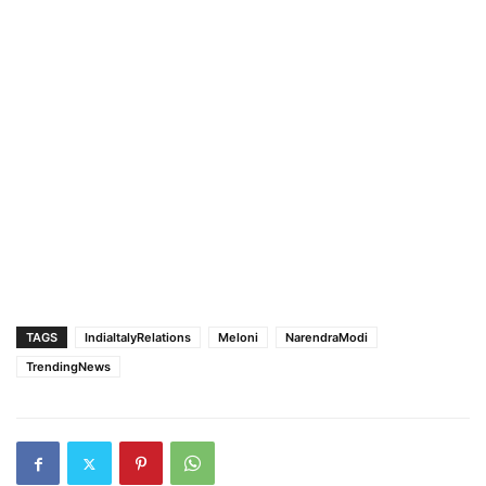
TAGS
IndiaItalyRelations
Meloni
NarendraModi
TrendingNews