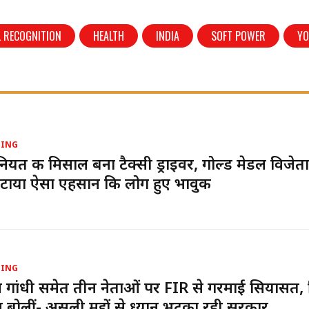
L RECOGNITION
HEALTH
INDIA
SOFT POWER
Y
DING
नियत की मिसाल बना टैक्सी ड्राइवर, गोल्ड मेडल विजेता 
ौटाया ऐसा एहसान कि लोग हुए भावुक
DING
ल गांधी समेत तीन नेताओं पर FIR से गरमाई सियासत, 
 बोलीं- असली मुद्दों से ध्यान भटका रही सरकार