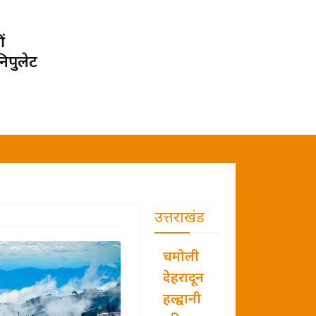
ं
िपुलेट
उत्तराखंड
चमोली
देहरादून
हल्द्वानी