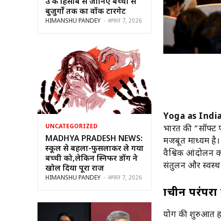
उम्र के हिसाब से जानिए बच्चों से
बुजुर्गों तक का वॉक टारगेट
HIMANSHU PANDEY
-
अगस्त 7, 2026
Yoga as Indi
UNCATEGORIZED
भारत की “सॉफ्ट प
MADHYA PRADESH NEWS:
मजबूत माध्यम है।
स्कूल से बहला-फुसलाकर ले गया
वैश्विक आंदोलन क
बच्ची को,लेकिन स्निफर डॉग ने
संतुलन और स्वस्थ
खोल दिया पूरा राज
HIMANSHU PANDEY
-
अगस्त 7, 2026
प्राचीन परंप
योग की शुरुआत हज