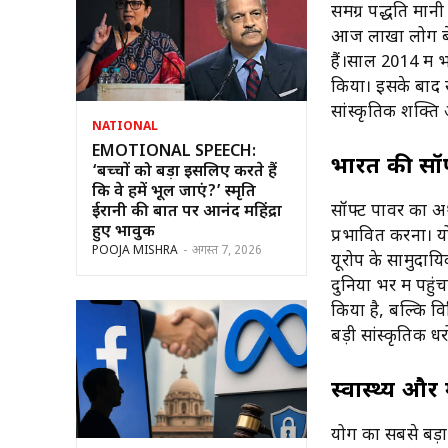
समग्र पद्धति मान
आज लाखों लोग बे
हैं।साल 2014 में भ
किया। इसके बाद स
सांस्कृतिक शक्ति 
NATIONAL
EMOTIONAL SPEECH:
भारत की सॉफ
‘बच्चों को बड़ा इसलिए करते हैं
कि वे हमें भूल जाएं?’ स्मृति
सॉफ्ट पावर का अर्
ईरानी की बात पर आनंद महिंद्रा
हुए भावुक
प्रभावित करना। य
POOJA MISHRA
-
अगस्त 7, 2026
यूरोप के सामुदायि
दुनिया भर में पह
किया है, बल्कि वि
बड़ी सांस्कृतिक धर
स्वास्थ्य औ
योग का सबसे बड़ा 