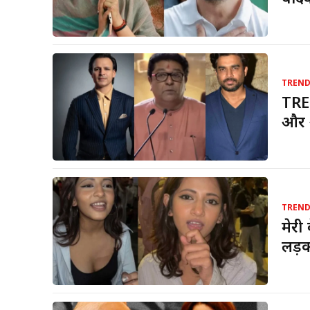
TREN
TRE
और आ
TREN
मेरी
लड़क