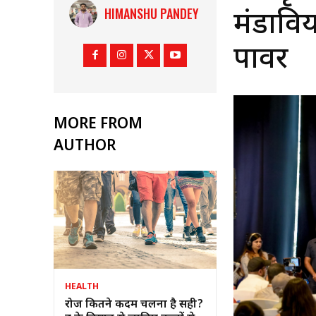
HIMANSHU PANDEY
मंडावि
पावर
MORE FROM
AUTHOR
HEALTH
रोज कितने कदम चलना है सही?