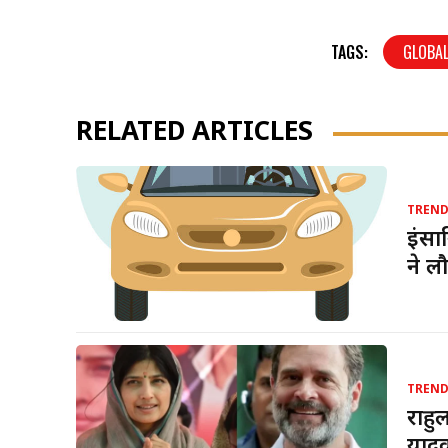
TAGS:
GLOBA
RELATED ARTICLES
TREN
इंसा
ने ल
TREN
राहु
यादव