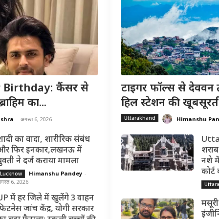
irthday: कैंसर से
टाइगर फॉल्स से देववन 
राहिम का...
हिल स्टेशन की खूबसूरत
Uttarakhand
ishra
-
अगस्त 6, 2026
Himanshu Pa
शादी का वादा, शारीरिक संबंध
Utta
और फिर इनकार,लखनऊ में
शराब 
युवती ने दर्ज कराया मामला
नशे मे
कोर्ट
Himanshu Pandey
-
Lucknow
गस्त 6, 2026
Uttar
P में हर जिले में खुलेंगे 3 वाहन
मसूरी
फिटनेस जांच केंद्र, योगी सरकार
इंजीन