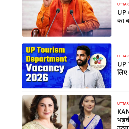
UTTAR
UP म
का ब
UTTAR
UP 
लिए 
UTTAR
KAN
भड़क
उठा