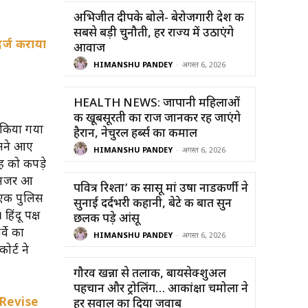
अभिजीत दीपके बोले- बेरोजगारी देश की
सबसे बड़ी चुनौती, हर राज्य में उठाएंगे
दर्ज कराया
आवाज
HIMANSHU PANDEY
-
अगस्त 6, 2026
HEALTH NEWS: जापानी महिलाओं
की खूबसूरती का राज जानकर रह जाएंगे
ू किया गया
हैरान, नेचुरल हर्ब्स का कमाल
ामने आए
HIMANSHU PANDEY
-
अगस्त 6, 2026
ंह को कपड़े
िए नजर आ
पवित्र रिश्ता’ की सासू मां उषा नाडकर्णी ने
द एक पुलिस
सुनाई दर्दभरी कहानी, बेटे की बात सुन
िंदू पक्ष
छलक पड़े आंसू
्वे का
HIMANSHU PANDEY
-
अगस्त 6, 2026
ोर्ट ने
गौरव खन्ना से तलाक, बायसेक्शुअल
पहचान और ट्रोलिंग… आकांक्षा चमोला ने
 Revise
हर सवाल का दिया जवाब