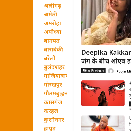
अलीगढ़
अमेठी
अमरोहा
अयोध्या
बागपत
बाराबंकी
Deepika Kakkar B
बरेली
जंग के बीच शोएब इब्
बुलंदशहर
Uttar Pradesh
Pooja M
गाजियाबाद
गोरखपुर
गौतमबुद्धनगर
कासगंज
अ
करहल
U
कुशीनगर
हापुड़