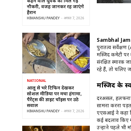
कहने वाले युवक को मिल गई
नौकरी, वजह जानकर रह जाएंगे
हैरान
HIMANSHU PANDEY
-
अगस्त 7, 2026
Sambhal Jama
पुरातत्व सर्वेक
मस्जिद कमेटी पर
संरक्षित स्मारक ज
रहे हैं, तो चलिए ज
NATIONAL
मस्जिद के स
आलू से भरे टिफिन देखकर
सोशल मीडिया पर मचा हंगामा,
दरअसल, हलफनामे म
पैरेंट्स की डाइट चॉइस पर उठे
सवाल
सामना करना पड़ता
HIMANSHU PANDEY
-
अगस्त 7, 2026
एएसआई ने कहा कि 
कई बदलाव किए गए
उन्होंने पहले भी