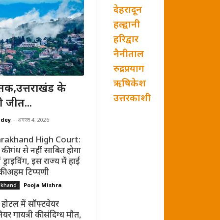
देहरादून
हल्द्वानी
हरिद्वार
नैनीताल
रुद्रप्रयाग
ऋषिकेश
तक,उत्तराखंड के
उत्तरकाशी
ी जीत...
ndey
-
अगस्त 4, 2026
rakhand High Court:
की गंध से नहीं साबित होगा
ं ड्राइविंग, इस राज्य में हाई
 की अहम टिप्पणी
Pooja Mishra
akhand
 होटल में सॉफ्टवेयर
ियर गायत्री की संदिग्ध मौत,