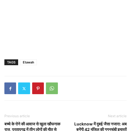
TAGS
Etawah
Previous article
Next article
बच्चे के रोने की आवाज से खुला खौफनाक
Lucknow में दुबई जैसा नजारा: अब
राज, प्रतापगढ़ में तीन लोगों की मौत से
बनेंगी 42 मंजिल की गगनचुंबी इमारतें