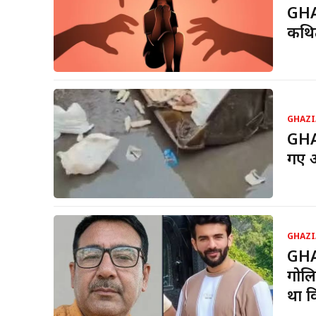
GHAZ
कथित
GHAZI
GHAZ
गए अ
GHAZI
GHAZ
गोलि
था व