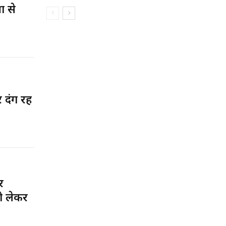
ा से
 दंग रह
र
को लेकर