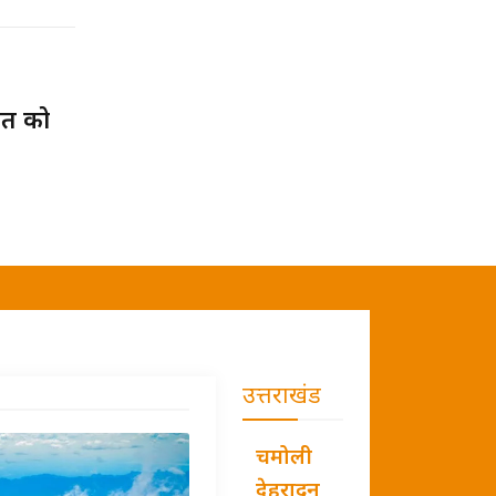
वत को
उत्तराखंड
चमोली
देहरादून