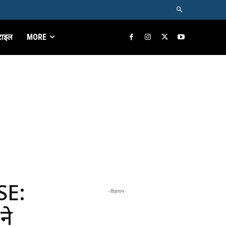
टाइल
MORE
SE:
-विज्ञापन-
ने