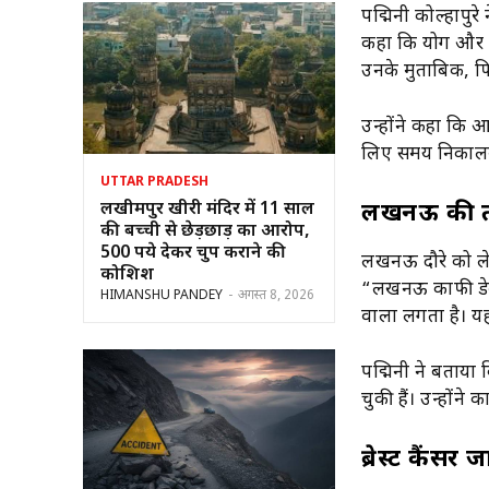
पद्मिनी कोल्हापु
कहा कि योग और ध
उनके मुताबिक, फ
उन्होंने कहा कि आज
लिए समय निकालना
UTTAR PRADESH
लखीमपुर खीरी मंदिर में 11 साल
लखनऊ की ता
की बच्ची से छेड़छाड़ का आरोप,
500 रुपये देकर चुप कराने की
लखनऊ दौरे को लेकर
कोशिश
“लखनऊ काफी डेवल
HIMANSHU PANDEY
-
अगस्त 8, 2026
वाला लगता है। य
पद्मिनी ने बताया क
चुकी हैं। उन्होंन
ब्रेस्ट कैंसर