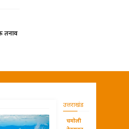
िक तनाव
उत्तराखंड
चमोली