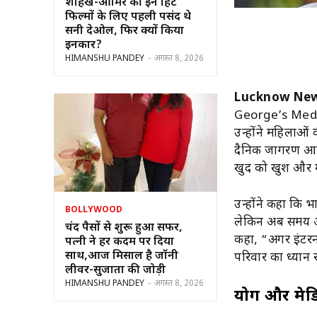
शाहरुख-आमिर की इन हिट
फिल्मों के लिए पहली पसंद थे
सनी देओल, फिर क्यों किया
इनकार?
HIMANSHU PANDEY
-
अगस्त 8, 2026
Lucknow New
George’s Medi
उन्होंने महिलाओ
दैनिक जागरण आईने
खुद को खुश और म
उन्होंने कहा कि 
BOLLYWOOD
लेकिन अब समय आ 
चंद पैसों से शुरू हुआ सफर,
कहा, “अगर इंटरनल
पत्नी ने हर कदम पर दिया
साथ,आज मिसाल है जॉनी
परिवार का ध्यान र
लीवर-सुजाता की जोड़ी
HIMANSHU PANDEY
-
अगस्त 8, 2026
योग और मेडि