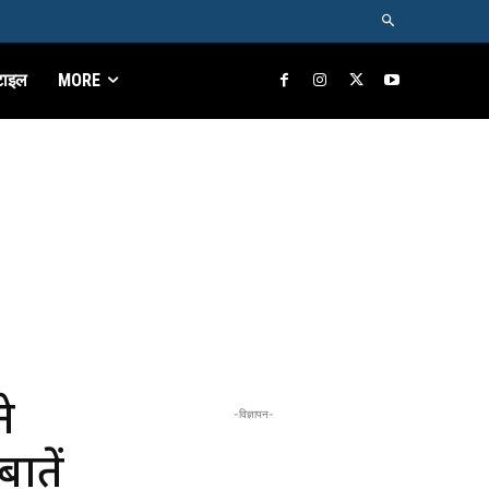
टाइल
MORE
े
-विज्ञापन-
ातें