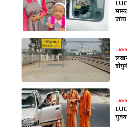
LUC
मामल
जांच
LUCK
लखनऊ
दोगु
LUCK
LUC
युवक