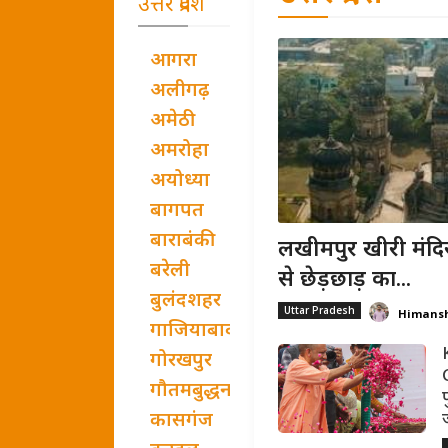
उत्तर प्रदेश
आगरा
अलीगढ़
अमेठी
अमरोहा
अयोध्या
बागपत
बाराबंकी
लखीमपुर खीरी मंदिर
बरेली
से छेड़छाड़ का...
बुलंदशहर
Uttar Pradesh
Himans
गाजियाबाद
गोरखपुर
गौतमबुद्धनगर
प
कासगंज