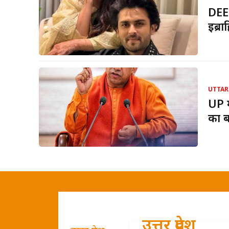
DEE
इब्र
UTTAR
UP म
का ब
उत्तर प्रदेश