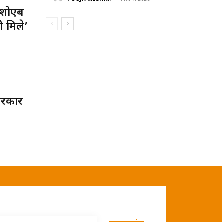
 शोएब
ी मिले’
 सरकार