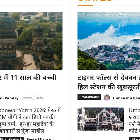
 में 11 साल की बच्ची
टाइगर फॉल्स से देववन 
हिल स्टेशन की खूबसूरत
Uttarakhand
hu Pandey
-
अगस्त 8, 2026
Himanshu Pa
Kanwar Yatra 2026: मेरठ में
Utta
CM योगी ने कांवड़ियों पर की
शराब 
ुष्प वर्षा, ‘हर-हर महादेव’ के
नशे मे
जयकारों से गूंजा माहौल
कोर्ट
Pooja Mishra
-
Uttar Pradesh
Uttar