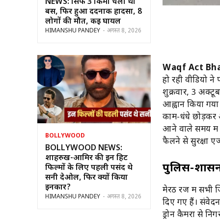
NEWS: सिर्फ 3 किमी चली थी
बस, फिर हुआ दर्दनाक हादसा, 8
लोगों की मौत, कई घायल
HIMANSHU PANDEY
-
अगस्त 8, 2026
Waqf Act Bh
हो रही वीडियो ने प
शुक्रवार, 3 अक्ट
आह्वान किया गया ह
काम-धंधे छोड़कर
आने वाले समय में
BOLLYWOOD
फैलने से सुरक्षा एज
BOLLYWOOD NEWS:
शाहरुख-आमिर की इन हिट
पुलिस-प्रशास
फिल्मों के लिए पहली पसंद थे
सनी देओल, फिर क्यों किया
इनकार?
मेरठ रेंज में सभी 
HIMANSHU PANDEY
-
अगस्त 8, 2026
दिए गए हैं। संवेद
ड्रोन कैमरों से न