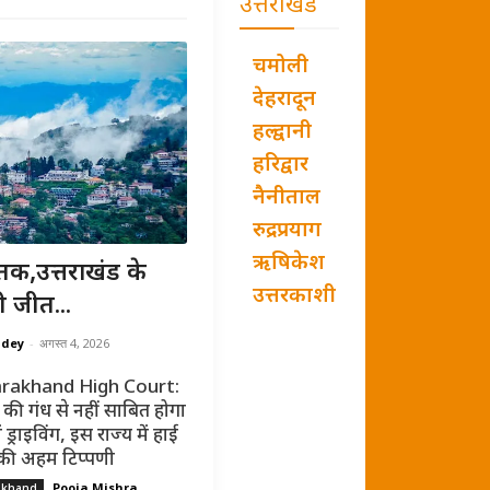
उत्तराखंड
चमोली
देहरादून
हल्द्वानी
हरिद्वार
नैनीताल
रुद्रप्रयाग
ऋषिकेश
तक,उत्तराखंड के
उत्तरकाशी
ी जीत...
ndey
-
अगस्त 4, 2026
rakhand High Court:
की गंध से नहीं साबित होगा
ं ड्राइविंग, इस राज्य में हाई
 की अहम टिप्पणी
Pooja Mishra
akhand