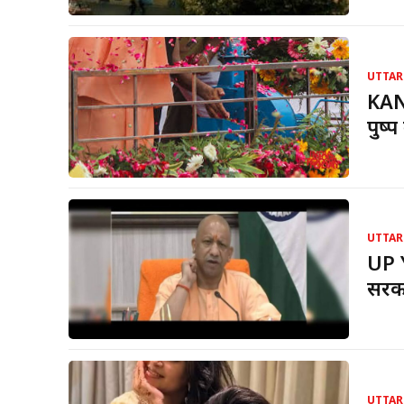
UTTAR
KANW
पुष्
UTTAR
UP 
सरका
UTTAR