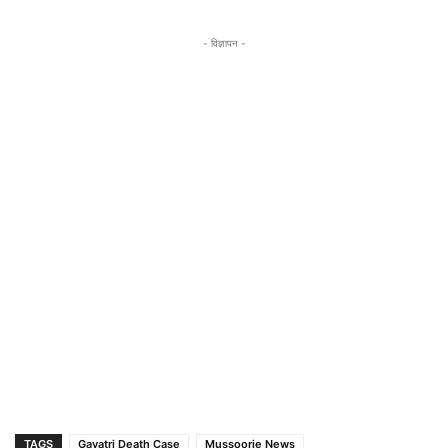
- विज्ञापन -
TAGS
Gayatri Death Case
Mussoorie News